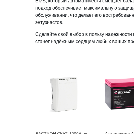
BMS, который автоматически смещает балан
подход обеспечивает максимальную защищ
обслуживании, что делает его востребова
энтузиастов.
Сделайте свой выбор в пользу надежности 
станет надёжным сердцем любых ваших пр
БАСТИОН СКАТ-1200А источник бесперебойного питания
Аккумулятор A