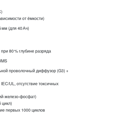
C)
 зависимости от ёмкости)
5 мм (для 40 Ач)
 при 80 % глубине разряда
BMS
ьной проволочный диффузор (G3) +
м
IEC/UL, отсутствие токсичных
ий-железо-фосфат)
й цикл)
ние первых 1000 циклов