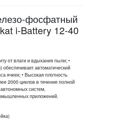
железо-фосфатный
t i-Battery 12‑40
иту от влаги и вдыхания пыли; •
) обеспечивает автоматический
са ячеек; • Высокая плотность
олее 2000 циклов в течение полной
я автономных систем,
промышленных приложений.
ейка)