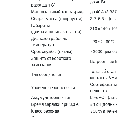
до 40 Вт
разряда 1 C)
Максимальный ток разряда
до 40 А (3.33 
Общая масса (с корпусом)
3.2–5.8 кг (в
Габариты
210 × 140 × 10
(длина × ширина × высота)
Диапазон рабочих
–20 °C – 60 °C
температур
Срок службы (циклы)
≥ 2000 циклов
Защита от короткого
Встроенный 
замыкания
толстый стал
Тип соединения
контакты 6 м
Сертификаты 
Уровень безопасности
веществ
Аккумуляторный тип
LiFePO4 (лит
Время зарядки при 3,3 А
≈ 12 ч (полны
Класс разряда
≤ 30 % в тече