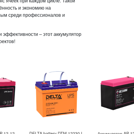
с ячеек при каждом цикле. Такой
ённость и экономию на
нным среди профессионалов и
и эффективности – этот аккумулятор
оектов!
P 12-12
DELTA battery DTM 12230 L
Аккумулятор AP 12