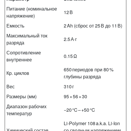
Питание (номинальное
12 В
напряжение)
Емкость
2 Ah (сброс от 25 В до 11 В)
Максимальный ток
2.5 А·г
разряда
Сопротивление
0.15 Ω
внутреннее
650 периодов при 80 %
Кр. циклов
глубины разряда
Вес
310 г
Размеры (мм)
95 × 56 × 30
Диапазон рабочих
−20 °C – +50 °C
температур
Li‑Polymer 108 a.k.a. Li‑Ion
Химический состав
со сводным напряжением