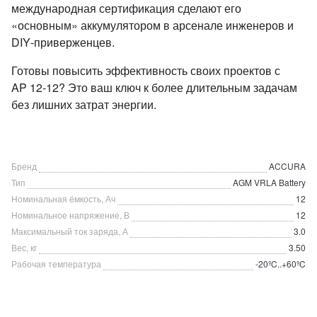
международная сертификация сделают его
«основным» аккумулятором в арсенале инженеров и
DIY‑приверженцев.
Готовы повысить эффективность своих проектов с
AP 12‑12? Это ваш ключ к более длительным задачам
без лишних затрат энергии.
Бренд
ACCURA
Тип
AGM VRLA Battery
Номинальная ёмкость, Ач
12
Номинальное напряжение, В
12
Максимальный ток заряда, А
3.0
Вес, кг
3.50
Рабочая температура
-20ºC..+60ºC