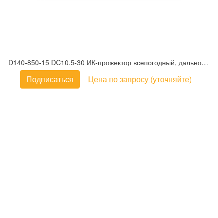
D140-850-15 DC10.5-30 ИК-прожектор всепогодный, дальность при 0,01Лк - 100м, угол 15°, DC 12В/2A
Подписаться
Цена по запросу (уточняйте)