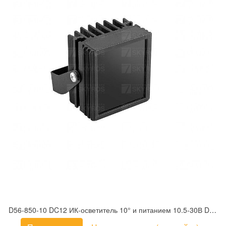
D56-850-10 DC12 ИК-осветитель 10° и питанием 10.5-30В DC IR Technologies