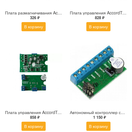
Плата размагничивания AccordTec AT-MGN
Плата управления AccordTec ML-395
326 ₽
828 ₽
В корзину
В корзину
Плата управления AccordTec ML-194
Автономный контроллер систем контроля доступа ironLogic Z-5R
858 ₽
1 150 ₽
В корзину
В корзину