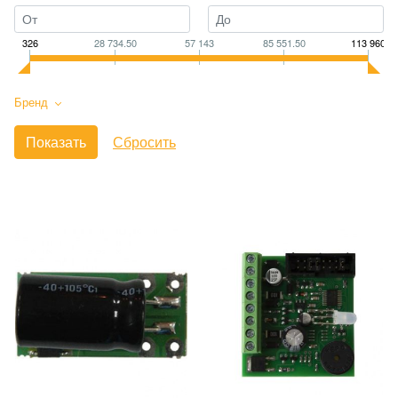
326
28 734.50
57 143
85 551.50
113 960
Бренд