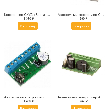
Контроллер СКУД «Бастион» Sprut PACS-01SA
Автономный контроллер СКУД ironLogic Z-5R Case
1 370 ₽
1 380 ₽
В корзину
В корзину
Автономный контроллер систем контроля доступа ironLogic Z-5R 5000
Автономный контроллер AccordTec AT-K1000 UR
1 380 ₽
1 457 ₽
В корзину
В корзину