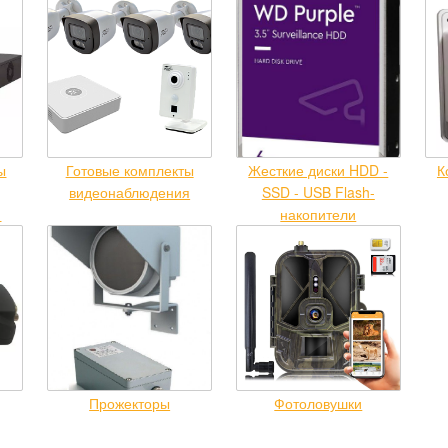
ы
Готовые комплекты
Жесткие диски HDD -
К
видеонаблюдения
SSD - USB Flash-
я
накопители
,
Прожекторы
Фотоловушки