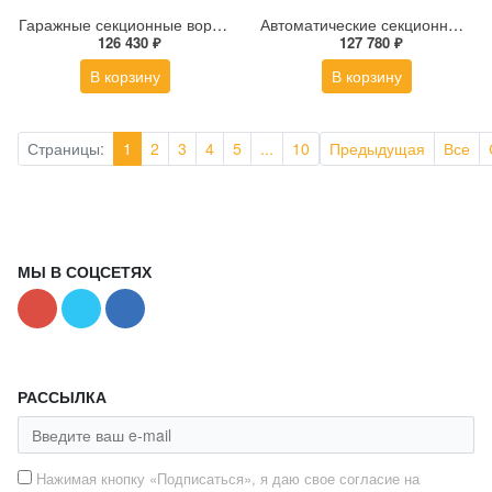
Гаражные секционные ворота ALUTECH Trend 2750×2500 мм
Автоматические секционные ворота под навес ALUTECH Trend 2500×2250 мм
126 430 ₽
127 780 ₽
В корзину
В корзину
Страницы:
1
2
3
4
5
...
10
Предыдущая
Все
МЫ В СОЦСЕТЯХ
РАССЫЛКА
Нажимая кнопку «Подписаться», я даю свое согласие на