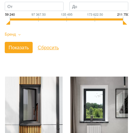
59 240
97 367.50
135 495
173 622.50
211 750
Бренд