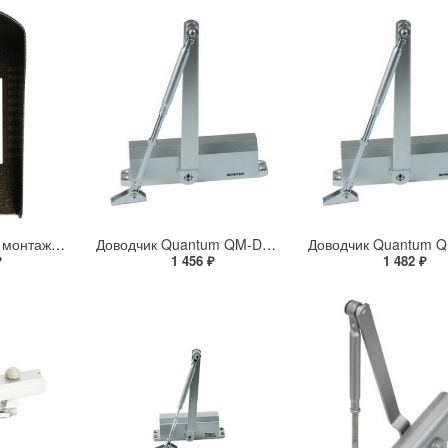
МК-405 Комплект монтажный для блоков вызова БВД-403х, БВД-405х
Доводчик Quantum QM-D206EN4 для дверей массой 65–85 кг
₽
1 456 ₽
1 482 ₽