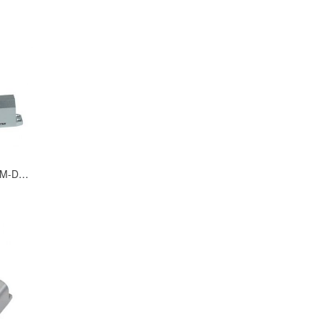
Доводчик Quantum QM-D230EN4 для дверей массой 45–65 кг