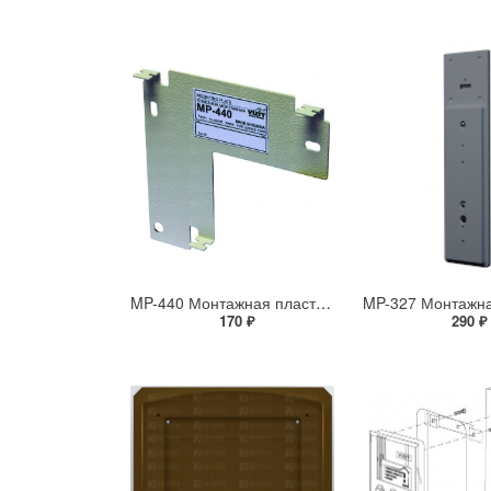
MP-440 Монтажная пластина для крепления монитора VIZIT-M440C(CM) на стену
170 ₽
290 ₽