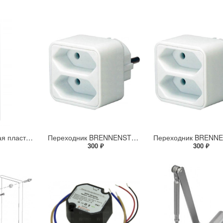
MP-327 Монтажная пластина для монитора VIZIT-M327C
Переходник BRENNENSTUHL 1508030
300 ₽
300 ₽