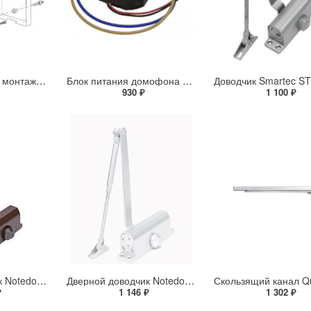
МК-Т40 Комплект монтажный для блока вызова БВД-M200
Блок питания домофона БПД 18W/18V/WP
930 ₽
1 100 ₽
Дверной доводчик Notedo DC-080 Bronze «Легкий характер»
Дверной доводчик Notedo DC-080 коричневый «Легкий характер»
₽
1 146 ₽
1 302 ₽