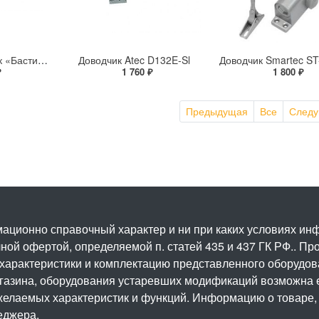
Дверной доводчик «Бастион» Sprut Door Closer-051GR
Доводчик Atec D132E-Sl
₽
1 760 ₽
1 800 ₽
Предыдущая
Все
След
ационно справочный характер и ни при каких условиях и
ой офертой, определяемой п. статей 435 и 437 ГК РФ.. Про
 характеристики и комплектацию представленного оборудо
агазина, оборудования устаревших модификаций возможна 
елаемых характеристик и функций. Информацию о товаре, 
еджера.