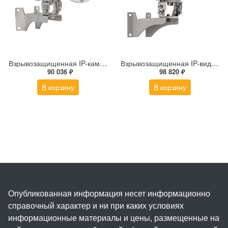
Взрывозащищенная IP-камера Релион Релион-Exd-Н-150-ИК-IP2Мп2.8mm-220-С-TR
Взрывозащищенная IP-видеокамера Релион Релион-Exd-Н-100-ИК-IP5Мп2.8mm-PoE-МК-TR
90 036 ₽
98 820 ₽
В корзину
В корзину
Опубликованная информация несет информационно
справочный характер и ни при каких условиях
информационные материалы и цены, размещенные на