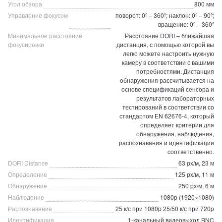
Угол обзора
800 мм
Управление фокусом
поворот: 0º – 360º; наклон: 0º – 90º;
вращение: 0º – 360º
Минимальное расстояние
Расстояние DORI – ближайшая
фокусировки
дистанция, с помощью которой вы
легко можете настроить нужную
камеру в соответствии с вашими
потребностями. Дистанция
обнаружения рассчитывается на
основе спецификаций сенсора и
результатов лабораторных
тестирований в соответствии со
стандартом EN 62676-4, который
определяет критерии для
обнаружения, наблюдения,
распознавания и идентификации
соответственно.
DORI Distance
63 px/м, 23 м
Определение
125 px/м, 11 м
Обнаружение
250 px/м, 6 м
Наблюдение
1080p (1920×1080)
Распознавание
25 к/с при 1080p 25/50 к/с при 720p
Идентификация
1-канальный видеовыход BNC