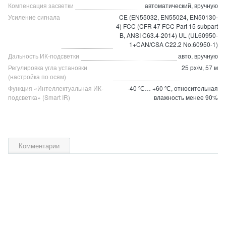
Компенсация засветки
автоматический, вручную
Усиление сигнала
CE (EN55032, EN55024, EN50130-
4) FCC (CFR 47 FCC Part 15 subpart
B, ANSI C63.4-2014) UL (UL60950-
1+CAN/CSA C22.2 No.60950-1)
Дальность ИК-подсветки
авто, вручную
Регулировка угла установки
25 px/м, 57 м
(настройка по осям)
Функция «Интеллектуальная ИК-
-40 ºС… +60 ºС, относительная
подсветка» (Smart IR)
влажность менее 90%
Комментарии