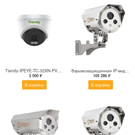
Tiandy-IPEYE-TC-32XN-PVZ 2Мп купольная «турель» IP камера с фиксированным объективом, серия SPARK со встроенным агентом IPEYE для ПВЗ
Взрывозащищенная IP-видеокамера Релион Релион-Exd-Н-100-ИК-IP5Мп2.7-13.5Z-PoE-SD-МК-TR
3 500 ₽
105 286 ₽
В корзину
В корзину