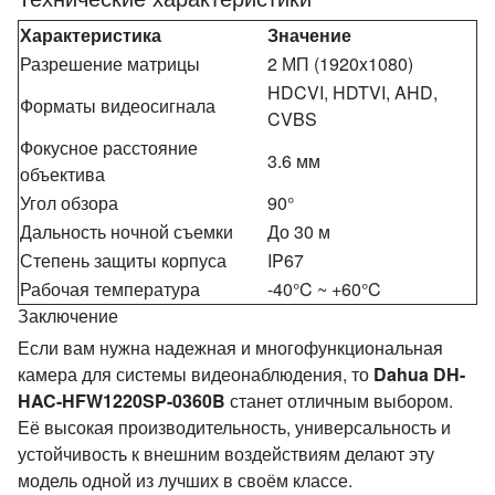
Характеристика
Значение
Разрешение матрицы
2 МП (1920x1080)
HDCVI, HDTVI, AHD,
Форматы видеосигнала
CVBS
Фокусное расстояние
3.6 мм
объектива
Угол обзора
90°
Дальность ночной съемки
До 30 м
Степень защиты корпуса
IP67
Рабочая температура
-40°C ~ +60°C
Заключение
Если вам нужна надежная и многофункциональная
камера для системы видеонаблюдения, то
Dahua DH-
HAC-HFW1220SP-0360B
станет отличным выбором.
Её высокая производительность, универсальность и
устойчивость к внешним воздействиям делают эту
модель одной из лучших в своём классе.