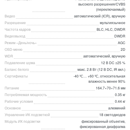
высокого разрешения/CVBS
(переключаемый)
Видео
автоматический (ICR), вручную
Разрешение
мультиязычное
Частота кадров
BLC, HLC, DWDR
Видеовыход
DWDR
Режим «День/ночь»
AGC
OSD-меню
2D
WDR
автоматический, вручную
Подавление шума
12 В DC ±25 %
Баланс белого
макс. 2.8 Вт (12 В DC, IR вкл.)
Сертификаты
-40 ºС… +60 ºС, относительная
влажность менее 90%
Питание
164.7×70×71.6 мм
Потребляемая мощность
0.35 кг
Рабочие условия
0.44 кг
Основное
алюминий
Управление ИК подсветкой
18 светодиодов
Модуль ИК подсветки
фиксированный объектив,
фиксированная диафрагма