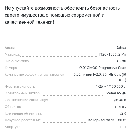
Не упускайте возможность обеспечить безопасность
своего имущества с помощью современной и
качественной техники!
Бренд
Dahua
Матрица
1920×1080, 2 Мп
Тип объектива
3.6 мм
Камера
1/2.9" CMOS Progressive Scan
Количество эффективных пикселей
0.02 лк при F/2.0, 30 IRE 0 лк (IR
вкл.)
Чувствительность
1/25 ~ 1/100 000 с.
Электронный затвор
более 65 дБ
Соотношение сигнал/шум
до 30 м
Объектив
на плату
Крепление объектива
F/2.0
Фокусное расстояние
по горизонтали – 80.8º
Апертура
нет