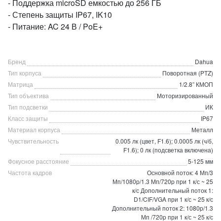
- Поддержка microSD емкостью до 256 ГБ
- Степень защиты IP67, IK10
- Питание: AC 24 В / PoE+
Бренд
Dahua
Тип корпуса
Поворотная (PTZ)
Матрица
1/2.8” КМОП
Тип объектива
Моторизированный
Тип подсветки
ИК
Класс защиты
IP67
Материал корпуса
Металл
Чувствительность
0.005 лк (цвет, F1.6); 0.0005 лк (ч/б,
F1.6); 0 лк (подсветка включена)
Фокусное расстояние
5-125 мм
Частота кадров
Основной поток: 4 Мп/3
Мп/1080p/1.3 Мп/720p при 1 к/с ~ 25
к/с Дополнительный поток 1:
D1/CIF/VGA при 1 к/с ~ 25 к/с
Дополнительный поток 2: 1080p/1.3
Мп /720p при 1 к/с ~ 25 к/с