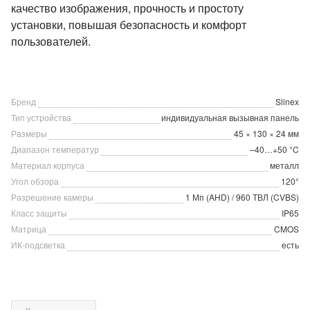
качество изображения, прочность и простоту
установки, повышая безопасность и комфорт
пользователей.
Бренд
Slinex
Тип устройства
индивидуальная вызывная панель
Размеры
45 × 130 × 24 мм
Диапазон температур
–40…+50 °C
Материал корпуса
металл
Угол обзора
120°
Разрешение камеры
1 Мп (AHD) / 960 ТВЛ (CVBS)
Класс защиты
IP65
Матрица
CMOS
ИК-подсветка
есть