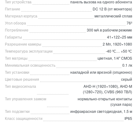
Тип устройства
панель вызова на одного абонента
Питание
DC 12 В (от монитора)
Материал корпуса
металлический сплав
Угол обзора
76º
Потребление
300 мА в рабочем режиме
Габариты
41×122×25 мм
Разрешение камеры
2 Мп, 1920×1080
Температура эксплуатации
-40 ºС… +50 ºС
Тип матрицы
цветная, 1/4" CMOS
Минимальная освещенность
0.1 лк
Тип установки
накладной или врезной (опционно)
Цветовые решения
серый
Тип видеосигнала
AHD-H (1920×1080), AHD-M
(1280×720), CVBS (960 ТВЛ)
Тип управления замком
нормально-открытые контакты
(сухая пара)
Тип подсветки
инфракрасная светодиодная, 1.5 м
Класс защищенности
IP65