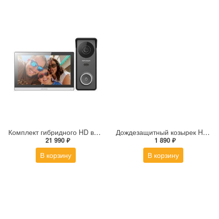
Комплект гибридного HD видеодомофона Hikvision DS-KIS313-P(B)
Дождезащитный козырек Hikvision DS-KABV8113-RS/Surface
21 990 ₽
1 890 ₽
В корзину
В корзину