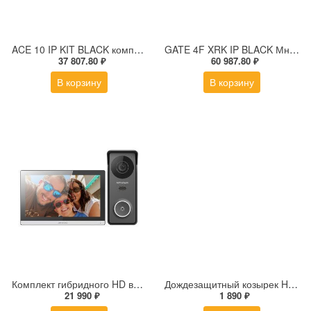
ACE 10 IP KIT BLACK комплект из IP-видеодомофона, IP-вызывной панели и PoE-коммутатора
GATE 4F XRK IP BLACK Многоабонентская IP вызывная панель с дисплеем и СКУД
37 807.80 ₽
60 987.80 ₽
В корзину
В корзину
Комплект гибридного HD видеодомофона Hikvision DS-KIS313-P(B)
Дождезащитный козырек Hikvision DS-KABV8113-RS/Surface
21 990 ₽
1 890 ₽