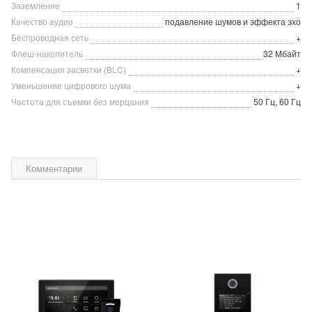
Заземление
1
Качество аудио
подавление шумов и эффекта эхо
Беспроводная сеть
+
Флеш-накопитель
32 Мбайт
Компенсация засветки (BLC)
+
Уменьшение цифрового шума
+
Частота для съемки без мерцания
50 Гц, 60 Гц
Комментарии