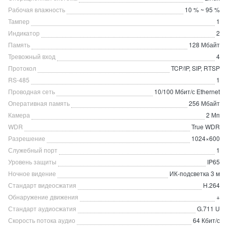
Рабочая влажность
10 % ~ 95 %
Тампер
1
Индикатор
2
Память
128 Мбайт
Тревожный вход
4
Протокол
TCP/IP, SIP, RTSP
RS-485
1
Проводная сеть
10/100 Мбит/с Ethernet
Оперативная память
256 Мбайт
Камера
2 Мп
WDR
True WDR
Разрешение
1024×600
Служебный порт
1
Уровень защиты
IP65
Ночное видение
ИК-подсветка 3 м
Стандарт видеосжатия
H.264
Обнаружение движения
+
Стандарт аудиосжатия
G.711 U
Скорость потока аудио
64 Кбит/с