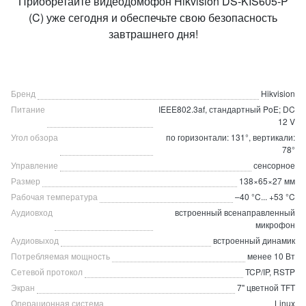
Приобретайте видеодомофон Hikvision DS-KIS605-P
(C) уже сегодня и обеспечьте свою безопасность
завтрашнего дня!
Бренд
Hikvision
Питание
IEEE802.3af, стандартный PoE; DC
12 V
Угол обзора
по горизонтали: 131°, вертикали:
78°
Управление
сенсорное
Размер
138×65×27 мм
Рабочая температура
–40 °C... +53 °C
Аудиовход
встроенный всенаправленный
микрофон
Аудиовыход
встроенный динамик
Потребляемая мощность
менее 10 Вт
Сетевой протокол
TCP/IP, RSTP
Экран
7" цветной TFT
Операционная система
Linux