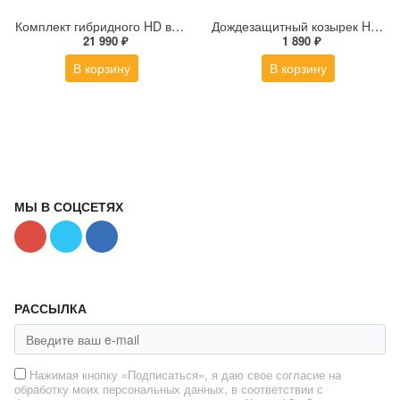
Комплект гибридного HD видеодомофона Hikvision DS-KIS313-P(B)
Дождезащитный козырек Hikvision DS-KABV8113-RS/Surface
21 990 ₽
1 890 ₽
В корзину
В корзину
МЫ В СОЦСЕТЯХ
РАССЫЛКА
Нажимая кнопку «Подписаться», я даю свое согласие на
обработку моих персональных данных, в соответствии с