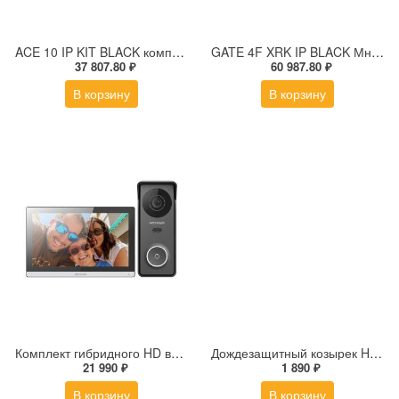
ACE 10 IP KIT BLACK комплект из IP-видеодомофона, IP-вызывной панели и PoE-коммутатора
GATE 4F XRK IP BLACK Многоабонентская IP вызывная панель с дисплеем и СКУД
37 807.80 ₽
60 987.80 ₽
В корзину
В корзину
Комплект гибридного HD видеодомофона Hikvision DS-KIS313-P(B)
Дождезащитный козырек Hikvision DS-KABV8113-RS/Surface
21 990 ₽
1 890 ₽
В корзину
В корзину