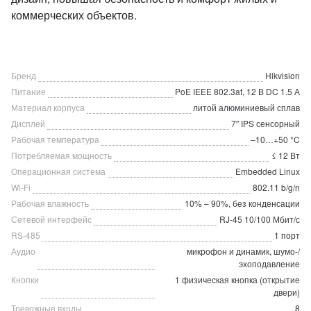
коммерческих объектов.
Бренд
Hikvision
Питание
PoE IEEE 802.3at, 12 В DC 1.5 А
Материал корпуса
литой алюминиевый сплав
Дисплей
7″ IPS сенсорный
Рабочая температура
–10…+50 °C
Потребляемая мощность
≤ 12 Вт
Операционная система
Embedded Linux
Wi-Fi
802.11 b/g/n
Рабочая влажность
10% – 90%, без конденсации
Сетевой интерфейс
RJ-45 10/100 Мбит/с
RS-485
1 порт
Аудио
микрофон и динамик, шумо-/
эхоподавление
Кнопки
1 физическая кнопка (открытие
двери)
Тревожные входы
8