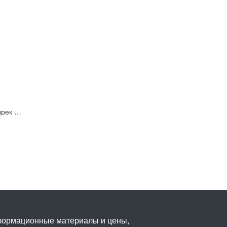
Дождезащитный козырек Hikvision DS-KABV8113-RS/Surface
нформационные материалы и цены,