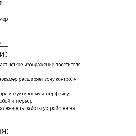
й
амер
м
и:
ает четкое изображение посетителя
еокамер расширяет зону контроля
даря интуитивному интерфейсу;
юбой интерьер;
надежность работы устройства на
я: