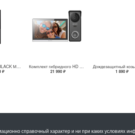
GATE 4F XRK IP BLACK Многоабонентская IP вызывная панель с дисплеем и СКУД
Комплект гибридного HD видеодомофона Hikvision DS-KIS313-P(B)
0 ₽
21 990 ₽
1 890 ₽
ационно справочный характер и ни при каких условиях и