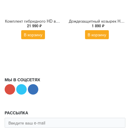
Комплект гибридного HD видеодомофона Hikvision DS-KIS313-P(B)
Дождезащитный козырек Hikvision DS-KABV8113-RS/Surface
21 990 ₽
1 890 ₽
В корзину
В корзину
МЫ В СОЦСЕТЯХ
РАССЫЛКА