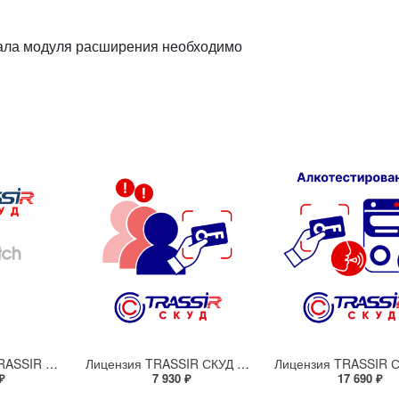
ала модуля расширения необходимо
Лицензия и ПО TRASSIR СКУД + 1 HiWatch Face
Лицензия TRASSIR СКУД Детектирование нарушений проходов
₽
7 930 ₽
17 690 ₽