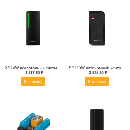
XR14W всепогодный считыватель EM-Marin|Mifare|NFC
SE120W автономный контроллер СКУД
1 817.80 ₽
3 525.80 ₽
В корзину
В корзину