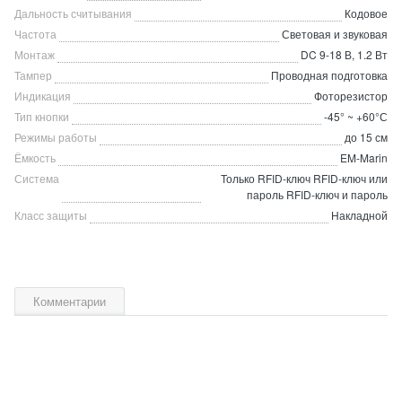
Дальность считывания
Кодовое
Частота
Световая и звуковая
Монтаж
DC 9-18 В, 1.2 Вт
Тампер
Проводная подготовка
Индикация
Фоторезистор
Тип кнопки
-45° ~ +60°С
Режимы работы
до 15 см
Ёмкость
EM-Marin
Система
Только RFID-ключ RFID-ключ или
пароль RFID-ключ и пароль
Класс защиты
Накладной
Комментарии