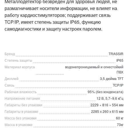
Металлодетектор безвреден для здоровья людей, не
размагничивает носители информации, не влияет на
работу кардиостимуляторов; поддерживает связь
TCP/IP, имеет степень защиты IP65, функцию
самодиагностики и защиту настроек паролем.
Бренд
TRASSIR
Степень защиты
IP65
Материал корпуса
водонепроницаемый и огнестойкий
ПВХ
Дисплей
3,5 дюйма TFT
Связь
TCP/IP
Рабочая влажность
95% (без конденсата)
Напряжение питания
12 В, 5,7–9,6 кГц
Габариты без упаковки
2229 × 816 × 554 мм
Габариты в упаковке
2285 х 260 х 615 мм
Масса без упаковки
60 кг
Масса в упаковке
73кг