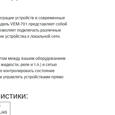
грации устройств в современные
Модель VEM-701 представляет собой
озволяет подключать различные
е устройства к локальной сети.
остом между вашим оборудованием
идкости, реле и т.п.) и сетью
нно контролировать состояние
 и управлять устройствами прямо
истики:
е
RJ45