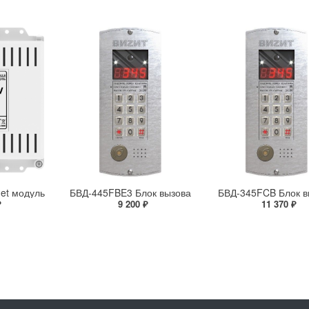
et модуль
БВД-445FBE3 Блок вызова
БВД-345FCB Блок в
₽
9 200 ₽
11 370 ₽