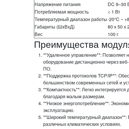
Напряжение питания
DC 9–30 
Потребляемая мощность
< 1 Вт
Температурный диапазон работы
-20°C ~ +
Габариты (ШxВxД)
80 x 50 x
Вес
100 г
Преимущества модул
**Удаленное управление**: Позволяет 
оборудование дистанционно через веб
ПО.
**Поддержка протоколов TCP/IP**: Обе
большинством современных сетей и ус
**Компактность**: Легко интегрируется
благодаря малым размерам.
**Низкое энергопотребление**: Экономи
эксплуатацию.
**Широкий температурный диапазон**: 
различных климатических условиях.