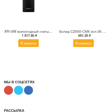
XR14W всепогодный считыватель EM-Marin|Mifare|NFC
Болид С2000-СМК исп.06 Извещатель охранный магнитоконтактный адресный
1 817.80 ₽
691.20 ₽
В корзину
В корзину
МЫ В СОЦСЕТЯХ
РАССЫЛКА