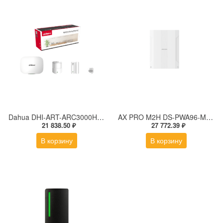
Dahua DHI-ART-ARC3000H-03-GW2(868) Комплект ИК-датчик, магнитный контакт, брелок управления
AX PRO M2H DS-PWA96-M2H-WE Гибридная охранная контрольная панель (868МГц), белая
21 838.50 ₽
27 772.39 ₽
В корзину
В корзину