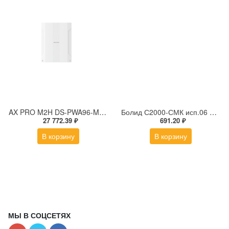
AX PRO M2H DS-PWA96-M2H-WE Гибридная охранная контрольная панель (868МГц), белая
Болид С2000-СМК исп.06 Извещатель охранный магнитоконтактный адресный
27 772.39 ₽
691.20 ₽
В корзину
В корзину
МЫ В СОЦСЕТЯХ