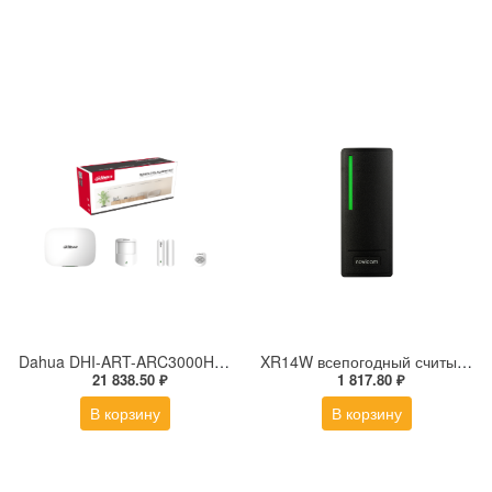
Dahua DHI-ART-ARC3000H-03-GW2(868) Комплект ИК-датчик, магнитный контакт, брелок управления
XR14W всепогодный считыватель EM-Marin|Mifare|NFC
21 838.50 ₽
1 817.80 ₽
В корзину
В корзину