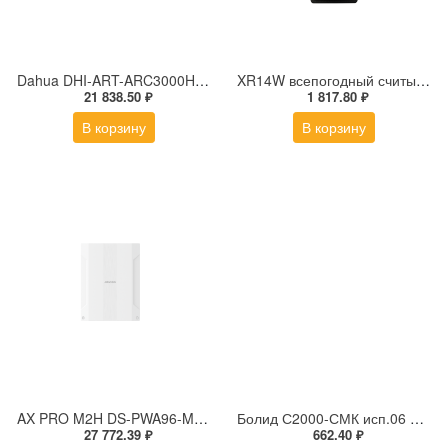
Dahua DHI-ART-ARC3000H-03-GW2(868) Комплект ИК-датчик, магнитный контакт, брелок управления
XR14W всепогодный считыватель EM-Marin|Mifare|NFC
21 838.50 ₽
1 817.80 ₽
В корзину
В корзину
AX PRO M2H DS-PWA96-M2H-WE Гибридная охранная контрольная панель (868МГц), белая
Болид С2000-СМК исп.06 Извещатель охранный магнитоконтактный адресный
27 772.39 ₽
662.40 ₽