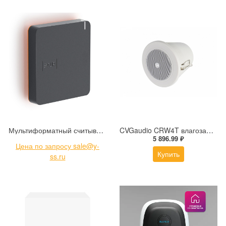
Мультиформатный считыватель Sigur MR100 v.2 Pro
CVGaudio CRW4T влагозащищенный громкоговоритель потолочного монтажа
5 896.99 ₽
Цена по запросу sale@y-
Купить
ss.ru