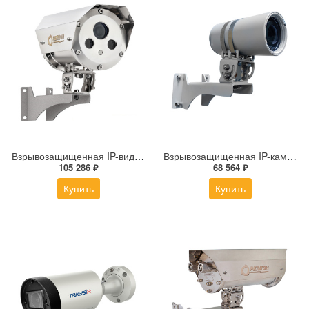
Взрывозащищенная IP-видеокамера Релион Релион-Exd-Н-100-ИК-IP5Мп2.7-13.5Z-PoE-SD-МК-TR
Взрывозащищенная IP-камера Релион-Exd-М-50-ИК-IP4Мп3.6mm-PoE-TR
105 286 ₽
68 564 ₽
Купить
Купить