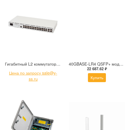
Гигабитный L2 коммутатор уровня доступа без поддержки стекирования с поддержкой PoE PoE+ Eltex MES2428P_AC
40GBASE-LR4 QSFP+ модуль O-band 10км
22 687.62 ₽
Цена по запросу sale@y-
Купить
ss.ru