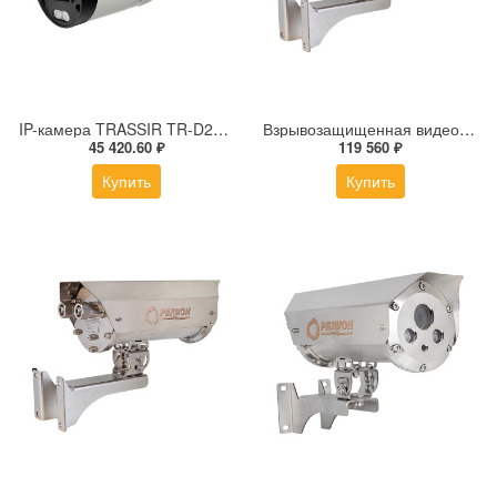
IP-камера TRASSIR TR-D2183ZIR6 v7 (2.7-13.5 мм)
Взрывозащищенная видеокамера Релион Релион-Exd-Н-150-ИК-IP8Мп2.7-13.5Z-220-SD-МК-TR
45 420.60 ₽
119 560 ₽
Купить
Купить