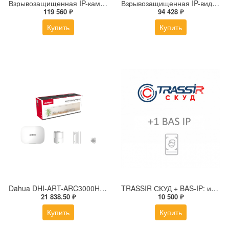
Взрывозащищенная IP-камера Релион Релион-Exd-Н-150-ИК-IP8Мп2.7-13.5Z-PoE-SD-МК-TR
Взрывозащищенная IP-видеокамера Релион Релион-Exd-Н-150-ИК-IP4Мп2.8mm-220-С-TR
119 560 ₽
94 428 ₽
Купить
Купить
Dahua DHI-ART-ARC3000H-03-GW2(868) Комплект ИК-датчик, магнитный контакт, брелок управления
TRASSIR СКУД + BAS-IP: интеграция для подключения домофонной панели к серверу TRASSIR
21 838.50 ₽
10 500 ₽
Купить
Купить