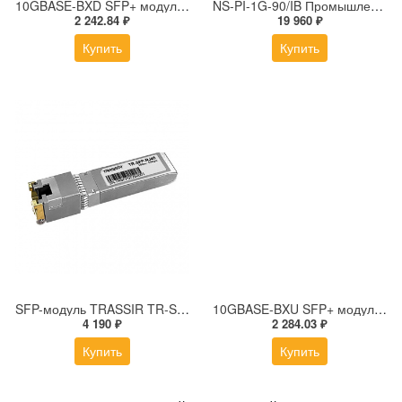
10GBASE-BXD SFP+ модуль 1330/1270нм 3км
NS-PI-1G-90/IB Промышленный PoE-инжектор Gigabit Ethernet на 90W с бустером напряжения.
2 242.84 ₽
19 960 ₽
Купить
Купить
SFP-модуль TRASSIR TR-SFP-RJ45
10GBASE-BXU SFP+ модуль 1270/1330нм 3км
4 190 ₽
2 284.03 ₽
Купить
Купить