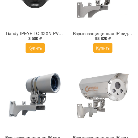
Tiandy-IPEYE-TC-32XN-PVZ 2Мп купольная «турель» IP камера с фиксированным объективом, серия SPARK со встроенным агентом IPEYE для ПВЗ
Взрывозащищенная IP-видеокамера Релион Релион-Exd-Н-100-ИК-IP5Мп2.8mm-PoE-МК-TR
3 500 ₽
98 820 ₽
Купить
Купить
Взрывозащищенная IP-видеокамера Релион Релион-Exd-М-50-ИК-IP2Мп3.6mm-PoE-TR
Взрывозащищенная IP-камера Релион Релион-Exd-Н-150-ИК-IP2Мп2.8mm-220-С-TR