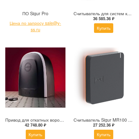
ПО Sigur Pro
Считыватель для систем контроля доступа (СКУД) Sigur MR100 v.2
36 585.36 ₽
Цена по запросу sale@y-
Купить
ss.ru
Привод для откатных ворот ALUTECH ROTEO RTО-2000MKIT
Считыватель Sigur MR100 v.2 Lite
42 748.80 ₽
27 252.36 ₽
Купить
Купить