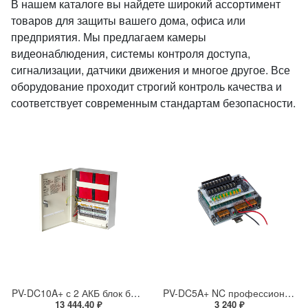
В нашем каталоге вы найдете широкий ассортимент
товаров для защиты вашего дома, офиса или
предприятия. Мы предлагаем камеры
видеонаблюдения, системы контроля доступа,
сигнализации, датчики движения и многое другое. Все
оборудование проходит строгий контроль качества и
соответствует современным стандартам безопасности.
PV-DC10A+ с 2 АКБ блок бесперебойного питания DC 12-14,5 В, 10 А, 18 выходов с предохранителями, 2 АКБ 7 А*ч в комплекте
PV-DC5A+ NC профессиональный стабилизированный блок бесперебойного питания DC 12 В, 5 А с девятью защищенными выходами на DIN-рейку
13 444.40 ₽
3 240 ₽