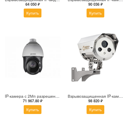
64 050 ₽
90 036 ₽
Купить
Купить
IP-камера с 2Мп разрешением DS-2DE4225IW-DE(S5)
Взрывозащищенная IP-камера Релион Релион-Exd-Н-100-ИК-IP5Мп3.6mm-PoE-МК-TR
71 967.80 ₽
98 820 ₽
Купить
Купить