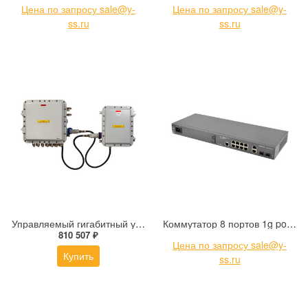
Цена по запросу sale@y-
Цена по запросу sale@y-
ss.ru
ss.ru
Управляемый гигабитный уличный коммутатор со встроенным источником бесперебойного питания во взрывоопасных зонах Tfortis PSW-2G6F+UPS-Ex
Коммутатор 8 портов 1g poe poe+ Eltex MES2300-08P_AC
810 507 ₽
Цена по запросу sale@y-
Купить
ss.ru