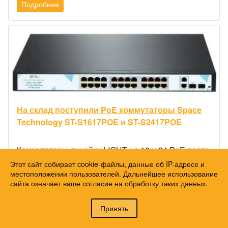
Подробнее
На склад поступили PoE коммутаторы Space
Technology ST-S1617POE и ST-S2417POE
Коммутаторы линейки LIGHT на 16 и 24 PoE порта
до 30 Вт ST-S1617POE и ST-S2417POE являются
Этот сайт собирает cookie-файлы, данные об IP-адресе и
гигабитными. Новинки обладают...
местоположении пользователей. Дальнейшее использование
сайта означает ваше согласие на обработку таких данных.
05.08.2026
Принять
Подробнее
Войти
Регистрация
Корзина
0 позиций
на сумму
0 ₽