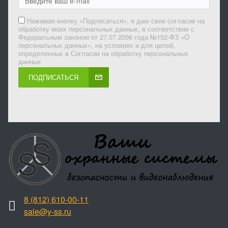
Нажимая кнопку «Подписаться», я даю свое согласие на
обработку моих персональных данных, в соответствии с
Федеральным законом от 27.07.2006 года №152-ФЗ «О
персональных данных», на условиях и для целей,
определенных в Согласии на обработку персональных
данных
ПОДПИСАТЬСЯ
8 (812) 610-00-11
sale@y-ss.ru