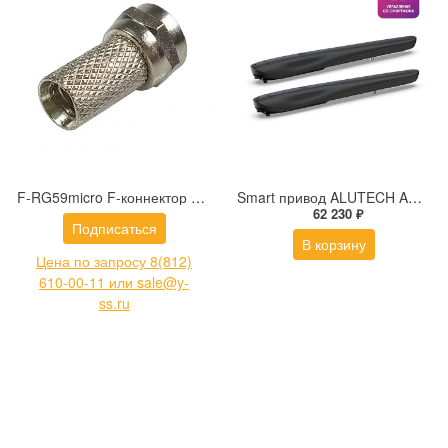
F-RG59micro F-коннектор под кабель 3,6мм
Smart привод ALUTECH Ambo AM‑5000KIT‑N‑Sm для распашных ворот c модулем Wi‑fi
62 230 ₽
Подписаться
В корзину
Цена по запросу 8(812)
610-00-11 или sale@y-
ss.ru