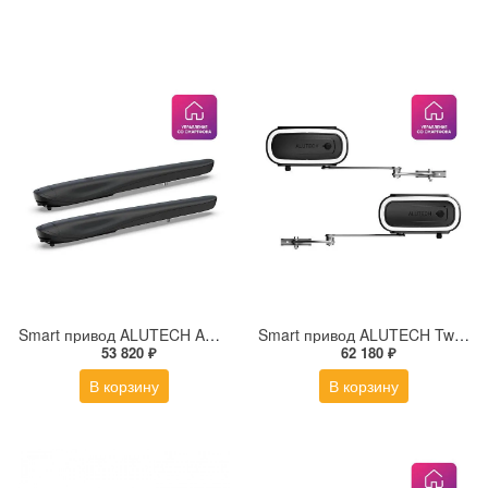
Smart привод ALUTECH Ambo AM‑3000KIT‑N‑Sm для распашных ворот с модулем Wi‑fi
Smart привод ALUTECH Twisto TW‑4000KIT‑N‑Sm для распашных ворот с модулем Wi‑fi
53 820 ₽
62 180 ₽
В корзину
В корзину