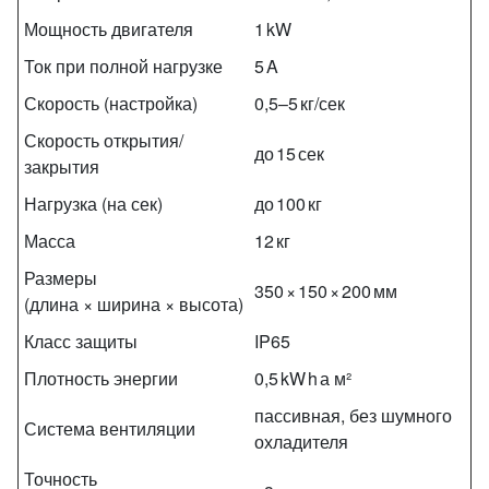
Мощность двигателя
1 kW
Ток при полной нагрузке
5 A
Скорость (настройка)
0,5–5 кг/сек
Скорость открытия/
до 15 сек
закрытия
Нагрузка (на сек)
до 100 кг
Масса
12 кг
Размеры
350 × 150 × 200 мм
(длина × ширина × высота)
Класс защиты
IP65
Плотность энергии
0,5 kW h а м²
пассивная, без шумного
Система вентиляции
охладителя
Точность