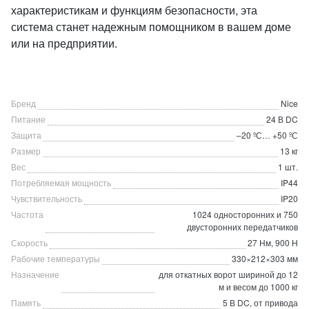
характеристикам и функциям безопасности, эта
система станет надежным помощником в вашем доме
или на предприятии.
Бренд
Nice
Питание
24 В DC
Защита
–20 ºС… +50 ºС
Размер
13 кг
Вес
1 шт.
Потребляемая мощность
IP44
Чувствительность
IP20
Частота
1024 односторонних и 750
двусторонних передатчиков
Скорость
27 Нм, 900 Н
Рабочие температуры
330×212×303 мм
Назначение
для откатных ворот шириной до 12
м и весом до 1000 кг
Память
5 В DC, от привода