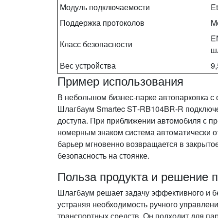
Модуль подключаемости
Et
Поддержка протоколов
M
E
Класс безопасности
ш
Вес устройства
9,
Пример использования
В небольшом бизнес‑парке автопарковка с
Шлагбаум Smartec ST‑RB104BR‑R подключен
доступа. При приближении автомобиля с п
номерным знаком система автоматически о
барьер мгновенно возвращается в закрытое
безопасность на стоянке.
Польза продукта и решение 
Шлагбаум решает задачу эффективного и бе
устраняя необходимость ручного управлени
транспортных средств. Он подходит для пар