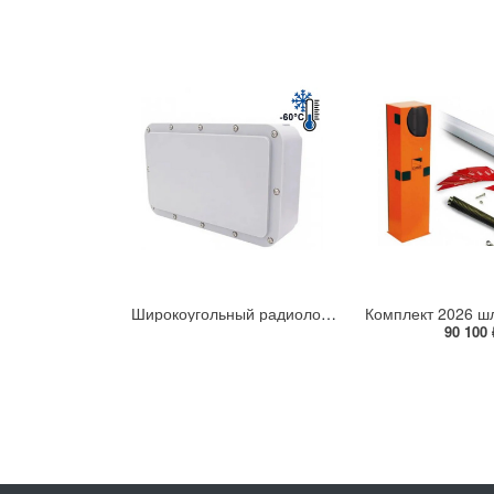
Широкоугольный радиолокационный датчик (радар) обнаружения цели на большой площади DIVITEC DT-PR500-W
90 100 