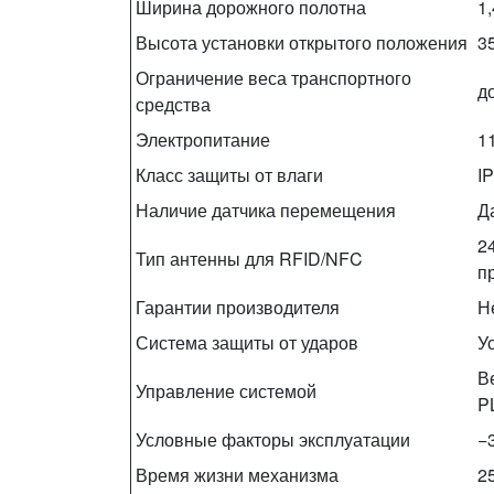
Ширина дорожного полотна
1,
Высота установки открытого положения
3
Ограничение веса транспортного
до
средства
Электропитание
11
Класс защиты от влаги
I
Наличие датчика перемещения
Д
2
Тип антенны для RFID/NFC
п
Гарантии производителя
Н
Система защиты от ударов
У
В
Управление системой
P
Условные факторы эксплуатации
−
Время жизни механизма
2