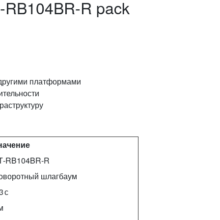
T‑RB104BR‑R pack
 другими платформами
ительности
раструктуру
начение
T‑RB104BR‑R
оворотный шлагбаум
3 с
м