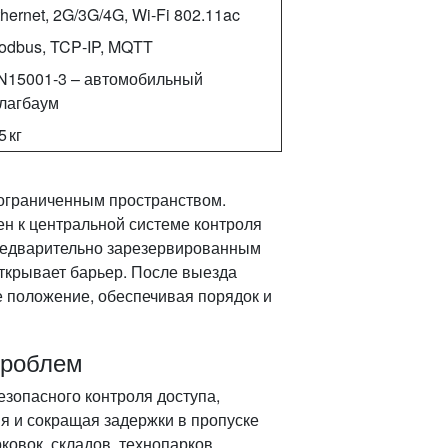
hernet, 2G/3G/4G, Wi‑Fi 802.11ac
odbus, TCP‑IP, MQTT
N15001‑3 – автомобильный
лагбаум
5 кг
 ограниченным пространством.
 к центральной системе контроля
редварительно зарезервированным
ткрывает барьер. После выезда
 положение, обеспечивая порядок и
проблем
зопасного контроля доступа,
я и сокращая задержки в пропуске
ковок, складов, технопарков,