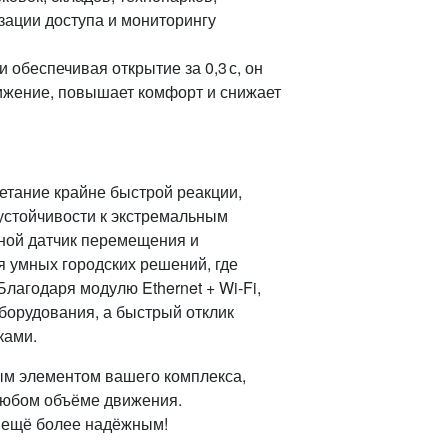
зации доступа и мониторингу
 обеспечивая открытие за 0,3 с, он
вижение, повышает комфорт и снижает
етание крайне быстрой реакции,
устойчивости к экстремальным
ной датчик перемещения и
 умных городских решений, где
лагодаря модулю Ethernet + Wi‑Fi,
борудования, а быстрый отклик
ками.
ым элементом вашего комплекса,
 любом объёме движения.
с ещё более надёжным!