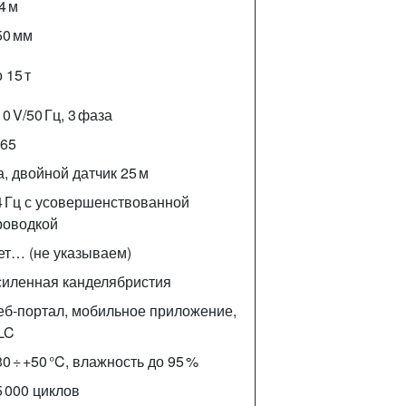
4 м
50 мм
 15 т
0 V/50 Гц, 3 фаза
P65
а, двойной датчик 25 м
4 Гц с усовершенствованной
роводкой
ет… (не указываем)
силенная канделябристия
еб‑портал, мобильное приложение,
LC
30 ÷ +50 °C, влажность до 95 %
5 000 циклов