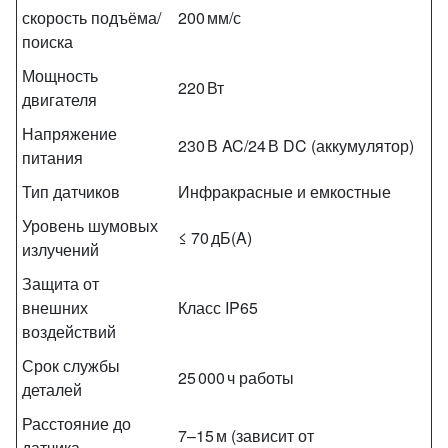
скорость подъёма/
200 мм/с
поиска
Мощность
220 Вт
двигателя
Напряжение
230 В AC/24 В DC (аккумулятор)
питания
Тип датчиков
Инфракрасные и емкостные
Уровень шумовых
≤ 70 дБ(A)
излучений
Защита от
внешних
Класс IP65
воздействий
Срок службы
25 000 ч работы
деталей
Расстояние до
7–15 м (зависит от
датчика