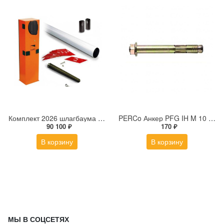
Комплект 2026 шлагбаума G3750DX Classico: 001G3750_DX - 1 шт.; 001G0402 - 1 шт.; 001G0461 - 1 шт.; 001G04060 - 1 шт.
PERCo Анкер PFG IH M 10 (с болтом) для крепления стойки турникета PERCo-RTD-03S к полу
90 100 ₽
170 ₽
В корзину
В корзину
МЫ В СОЦСЕТЯХ