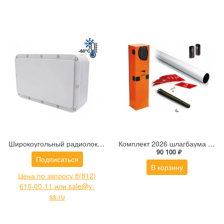
Широкоугольный радиолокационный датчик (радар) обнаружения цели на большой площади DIVITEC DT-PR500-W
Комплект 2026 шлагбаума G3750SX Classico: 001G3750_SX - 1 шт.; 001G0402 - 1 шт.; 001G0461 - 1 шт.; 001G04060 - 1 шт.
90 100 ₽
Подписаться
В корзину
Цена по запросу 8(812)
610-00-11 или sale@y-
ss.ru