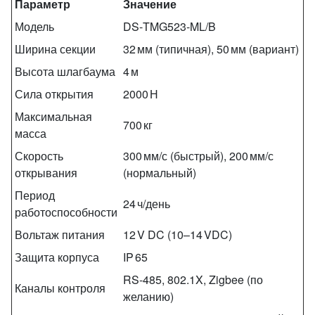
Параметр
Значение
Модель
DS‑TMG523‑ML/B
Ширина секции
32 мм (типичная), 50 мм (вариант)
Высота шлагбаума
4 м
Сила открытия
2000 Н
Максимальная
700 кг
масса
Скорость
300 мм/с (быстрый), 200 мм/с
открывания
(нормальный)
Период
24 ч/день
работоспособности
Вольтаж питания
12 V DC (10–14 VDC)
Защита корпуса
IP 65
RS‑485, 802.1X, Zigbee (по
Каналы контроля
желанию)