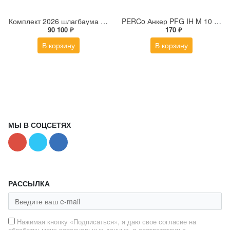
Комплект 2026 шлагбаума G3750SX Classico: 001G3750_SX - 1 шт.; 001G0402 - 1 шт.; 001G0461 - 1 шт.; 001G04060 - 1 шт.
PERCo Анкер PFG IH M 10 (с болтом) для крепления стойки турникета PERCo-RTD-03S к полу
90 100 ₽
170 ₽
В корзину
В корзину
МЫ В СОЦСЕТЯХ
РАССЫЛКА
Нажимая кнопку «Подписаться», я даю свое согласие на
обработку моих персональных данных, в соответствии с