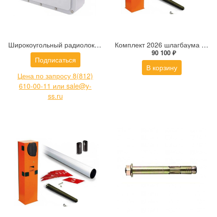
Широкоугольный радиолокационный датчик (радар) обнаружения цели на большой площади DIVITEC DT-PR500-W
Комплект 2026 шлагбаума G3750DX Classico: 001G3750_DX - 1 шт.; 001G0402 - 1 шт.; 001G0461 - 1 шт.; 001G04060 - 1 шт.
90 100 ₽
Подписаться
В корзину
Цена по запросу 8(812)
610-00-11 или sale@y-
ss.ru