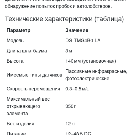
обнаружение попыток пробок и автолобстеров.
Технические характеристики (таблица)
Параметр
Значение
Модель
DS‑TMG4B0‑LA
Длина шлагбаума
3 м
Высота
140 мм (установочная)
Пассивные инфракрасные,
Имеемые типы датчиков
фотоэлектрические
Скорость перемещения
0,3–0,5 м/с
Максимальный вес
открывающего
350 г
элемента
Вес изделия
12 кг
Питание
12–48 В DC