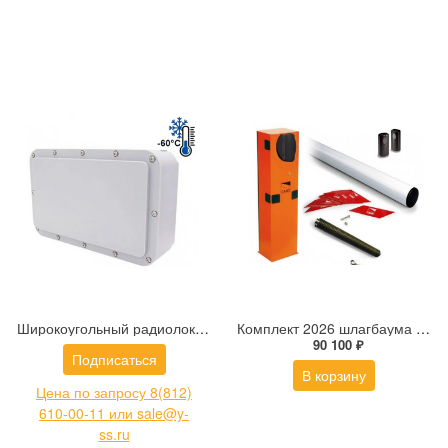
Широкоугольный радиолокационный датчик (радар) обнаружения цели на большой площади DIVITEC DT-PR500-W
Комплект 2026 шлагбаума G3750SX Classico: 001G3750_SX - 1 шт.; 001G0402 - 1 шт.; 001G0461 - 1 шт.; 001G04060 - 1 шт.
90 100 ₽
Подписаться
В корзину
Цена по запросу 8(812)
610-00-11 или sale@y-
ss.ru