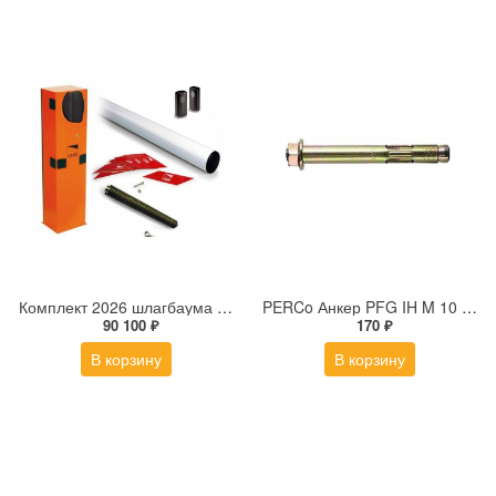
Комплект 2026 шлагбаума G3750DX Classico: 001G3750_DX - 1 шт.; 001G0402 - 1 шт.; 001G0461 - 1 шт.; 001G04060 - 1 шт.
PERCo Анкер PFG IH M 10 (с болтом) для крепления стойки турникета PERCo-RTD-03S к полу
90 100 ₽
170 ₽
В корзину
В корзину