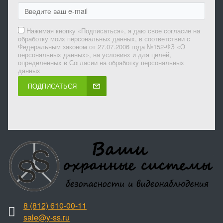
Нажимая кнопку «Подписаться», я даю свое согласие на
обработку моих персональных данных, в соответствии с
Федеральным законом от 27.07.2006 года №152-ФЗ «О
персональных данных», на условиях и для целей,
определенных в Согласии на обработку персональных
данных
ПОДПИСАТЬСЯ
8 (812) 610-00-11
sale@y-ss.ru