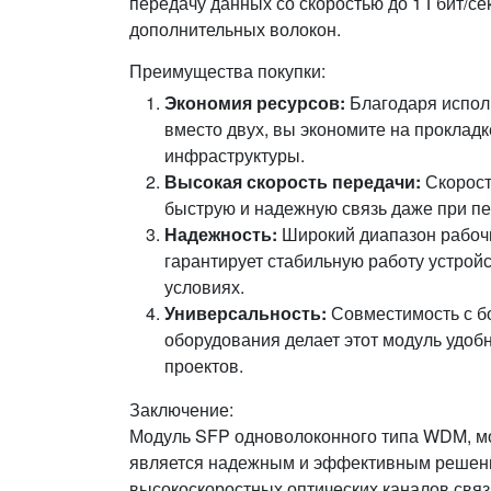
передачу данных со скоростью до 1 Гбит/се
дополнительных волокон.
Преимущества покупки:
Экономия ресурсов:
Благодаря испол
вместо двух, вы экономите на проклад
инфраструктуры.
Высокая скорость передачи:
Скорость
быструю и надежную связь даже при п
Надежность:
Широкий диапазон рабочи
гарантирует стабильную работу устрой
условиях.
Универсальность:
Совместимость с б
оборудования делает этот модуль удо
проектов.
Заключение:
Модуль SFP одноволоконного типа WDM, 
является надежным и эффективным решени
высокоскоростных оптических каналов связ