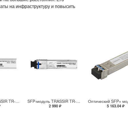
раты на инфраструктуру и повысить
SFP-модуль TRASSIR TR-SFP201SS1310-1550-LC
SFP-модуль TRASSIR TR-SFP201SS1310-1550-SC
₽
2 990 ₽
5 163.04 ₽