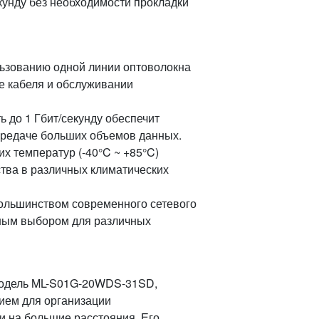
кунду без необходимости прокладки
ьзованию одной линии оптоволокна
ке кабеля и обслуживании
 до 1 Гбит/секунду обеспечит
ередаче больших объемов данных.
х температур (-40°C ~ +85°C)
ства в различных климатических
ольшинством современного сетевого
бным выбором для различных
модель ML-S01G-20WDS-31SD,
ем для организации
и на большие расстояния. Его