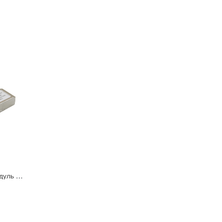
Оптический SFP+ модуль (трансивер) Osnovo SFP-S2LC16-10G-1310-1310