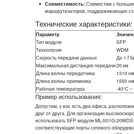
Совместимость:
Совместим с больши
маршрутизаторов, поддерживающих ст
Технические характеристики:
Параметр
Значен
Тип модуля
SFP
Технология
WDM
Скорость передачи данных
До 1 Гб
Максимальная дистанция передачи
20 км
Длина волны передатчика
1310 н
Длина волны приемника
1550 н
Рабочая температура
-40°C ~
Пример использования:
Допустим, у вас есть два офиса, располож
друг от друга. Для организации высокоско
использовать SFP модули ML-S01G-20WDS-
соответствующие порты сетевого оборудов