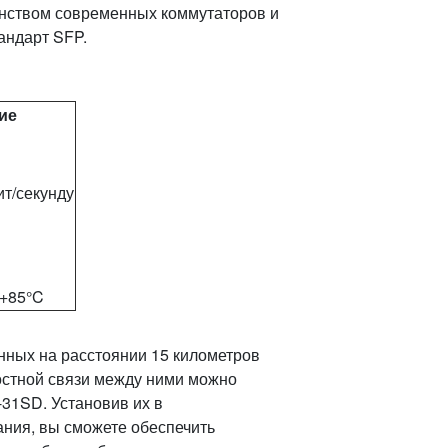
нством современных коммутаторов и
андарт SFP.
ие
ит/секунду
м
м
 +85°C
енных на расстоянии 15 километров
ростной связи между ними можно
31SD. Установив их в
ания, вы сможете обеспечить