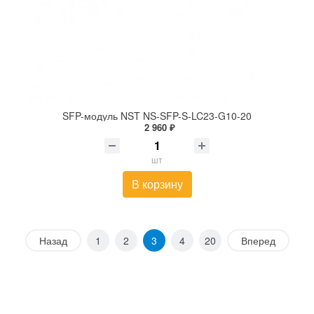
SFP-модуль NST NS-SFP-S-LC23-G10-20
2 960 ₽
шт
В корзину
Назад
1
2
3
4
20
Вперед