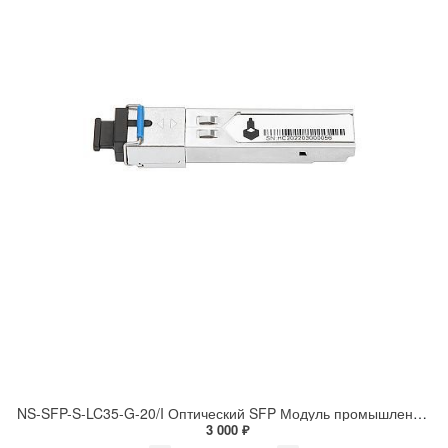
NS-SFP-S-LC35-G-20/I Оптический SFP Модуль промышленный. Одно волокно Single Mode.
3 000 ₽