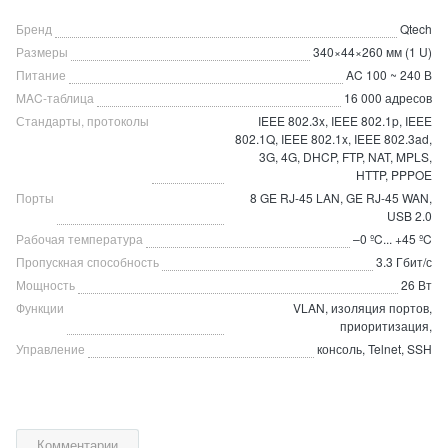
Бренд
Qtech
Размеры
340×44×260 мм (1 U)
Питание
AC 100 ~ 240 В
MAC-таблица
16 000 адресов
Стандарты, протоколы
IEEE 802.3x, IEEE 802.1p, IEEE
802.1Q, IEEE 802.1x, IEEE 802.3ad,
3G, 4G, DHCP, FTP, NAT, MPLS,
HTTP, PPPOE
Порты
8 GE RJ-45 LAN, GE RJ-45 WAN,
USB 2.0
Рабочая температура
–0 ºC... +45 ºC
Пропускная способность
3.3 Гбит/с
Мощность
26 Вт
Функции
VLAN, изоляция портов,
приоритизация,
Управление
консоль, Telnet, SSH
Комментарии