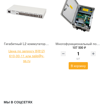
Гигабитный L2 коммутатор уровня доступа без поддержки стекирования с поддержкой PoE PoE+ Eltex MES2428P_AC
Многофункциональный полностью гигабитный управляемый коммутатор уровня L2+ Tfortis PSW+UPS-Box 8x2Pro
107 500 ₽
Цена по запросу 8(812)
610-00-11 или sale@y-
шт
ss.ru
В корзину
МЫ В СОЦСЕТЯХ