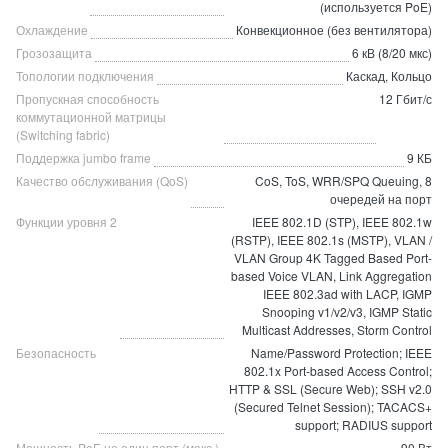
(используется PoE)
Охлаждение
Конвекционное (без вентилятора)
Грозозащита
6 кВ (8/20 мкс)
Топологии подключения
Каскад, Кольцо
Пропускная способность
12 Гбит/с
коммутационной матрицы
(Switching fabric)
Поддержка jumbo frame
9 КБ
Качество обслуживания (QoS)
CoS, ToS, WRR/SPQ Queuing, 8
очередей на порт
Функции уровня 2
IEEE 802.1D (STP), IEEE 802.1w
(RSTP), IEEE 802.1s (MSTP), VLAN /
VLAN Group 4K Tagged Based Port-
based Voice VLAN, Link Aggregation
IEEE 802.3ad with LACP, IGMP
Snooping v1/v2/v3, IGMP Static
Multicast Addresses, Storm Control
Безопасность
Name/Password Protection; IEEE
802.1x Port-based Access Control;
HTTP & SSL (Secure Web); SSH v2.0
(Secured Telnet Session); TACACS+
support; RADIUS support
Мощность PoE на один порт (макс.)
90 Вт