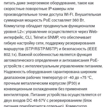
питать даже энергоемкое оборудование, такое как
скоростные поворотные IP-камеры или
производительные точки доступа Wi-Fi. Внушительная
суммарная мощность PoE составляет 360 Вт.
Коммутатор обладает продвинутым функционалом
уровня L2+: управление осуществляется через Web-
интерфейс, CLI, Telnet и SNMP, что обеспечивает
гибкую настройку сети, поддержку резервирования
маршрутов (STP/RSTP/MSTP) и безопасность (IEEE
802.1x). Важной особенностью является функция
автоматического определения и антизависания PoE-
устройств с интеллектуальным управлением питанием.
Надежность оборудования гарантирована широким
диапазоном рабочих температур от -40 до +75 °С,
прочным металлическим корпусом (IP30) и
конвекционным охлаждением без применения
вентиляторов. Питание устройства осуществляется от
двух входов DC 48-57V с резервированием (блок
питания приобретается отдельно). Коммутатор