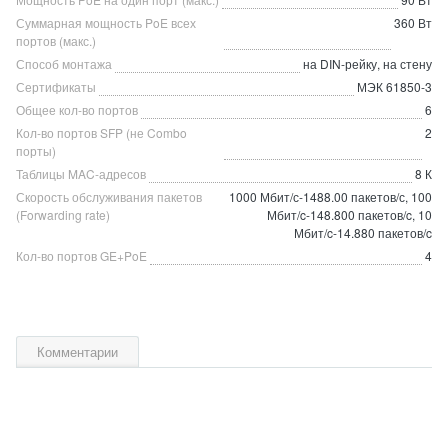
Суммарная мощность PoE всех
360 Вт
портов (макс.)
Способ монтажа
на DIN-рейку, на стену
Сертификаты
МЭК 61850-3
Общее кол-во портов
6
Кол-во портов SFP (не Combo
2
порты)
Таблицы MAC-адресов
8 К
Скорость обслуживания пакетов
1000 Мбит/с-1488.00 пакетов/с, 100
(Forwarding rate)
Мбит/c-148.800 пакетов/c, 10
Мбит/c-14.880 пакетов/c
Кол-во портов GE+PoE
4
Комментарии