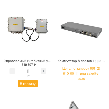
Управляемый гигабитный уличный коммутатор со встроенным источником бесперебойного питания во взрывоопасных зонах Tfortis PSW-2G6F+UPS-Ex
Коммутатор 8 портов 1g poe poe+ Eltex MES2300-08P_AC
810 507 ₽
Цена по запросу 8(812)
610-00-11 или sale@y-
шт
ss.ru
В корзину