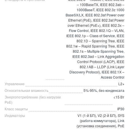
– 100BaseTX, IEEE 802.3ab –
1000BaseT, IEEE 802.3z 1000
BaseSX/LX, IEEE 802.3af Power over
Ethernet (PoE), IEEE 802.3at Power
over Ethernet (PoE+), IEEE 802.3x –
Flow Control, IEEE 802.1Q – VLAN,
IEEE 802.1p – Class of Service, IEEE
802.1D – Spanning Tree, IEEE
802.1w – Rapid Spanning Tree, IEEE
802.1s – Multiple Spanning Tree,
IEEE 802.3ad – Link Aggregation
Control Protocol (LACP), IEEE
802.1AB – LLDP (Link Layer
Discovery Protocol), IEEE 802.1X –
Access Control
Управление
L2+
Относительная влажность
5%-95%, без конденсата
Энергопотребление (без нагрузки
<15 Вт
PoE)
Класс защиты
IP30
Индикаторы
V1 (1-й БП), V2 (2-й БП), SYS
(работа коммутатора), Link
(установка соединения), PoE