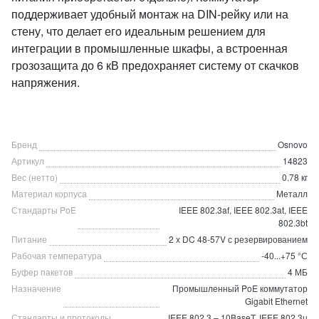
поддерживает удобный монтаж на DIN-рейку или на
стену, что делает его идеальным решением для
интеграции в промышленные шкафы, а встроенная
грозозащита до 6 кВ предохраняет систему от скачков
напряжения.
Бренд
Osnovo
Артикул
14823
Вес (нетто)
0.78 кг
Материал корпуса
Металл
Стандарты PoE
IEEE 802.3af, IEEE 802.3at, IEEE
802.3bt
Питание
2 х DC 48-57V с резервированием
Рабочая температура
-40...+75 °С
Буфер пакетов
4 МБ
Назначение
Промышленный PoE коммутатор
Gigabit Ethernet
Стандарты и протоколы
IEEE 802.3 – 10BaseT, IEEE 802.3u