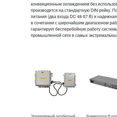
конвекционным охлаждением без использов
производится на стандартную DIN-рейку. 
питания (два входа DC 48-57 В) и надежная
в сочетании с широчайшим диапазоном рабо
гарантирует бесперебойную работу систем
промышленной сети в самых экстремальных
Управляемый гигабитный уличный коммутатор со встроенным источником бесперебойного питания во взрывоопасных зонах Tfortis PSW-2G6F+UPS-Ex