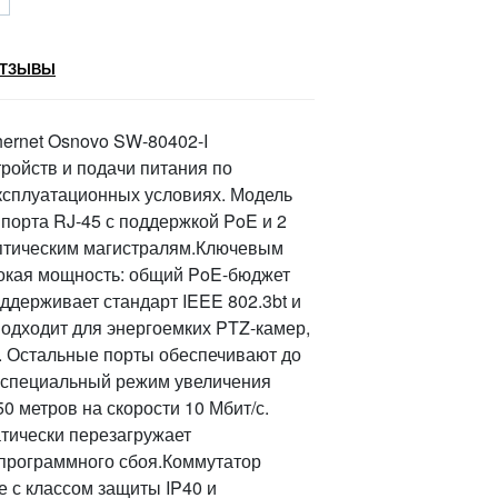
ТЗЫВЫ
ernet Osnovo SW-80402-I
ройств и подачи питания по
эксплуатационных условиях. Модель
 порта RJ-45 с поддержкой PoE и 2
оптическим магистралям.Ключевым
окая мощность: общий PoE-бюджет
оддерживает стандарт IEEE 802.3bt и
подходит для энергоемких PTZ-камер,
. Остальные порты обеспечивают до
ет специальный режим увеличения
0 метров на скорости 10 Мбит/с.
тически перезагружает
 программного сбоя.Коммутатор
 с классом защиты IP40 и