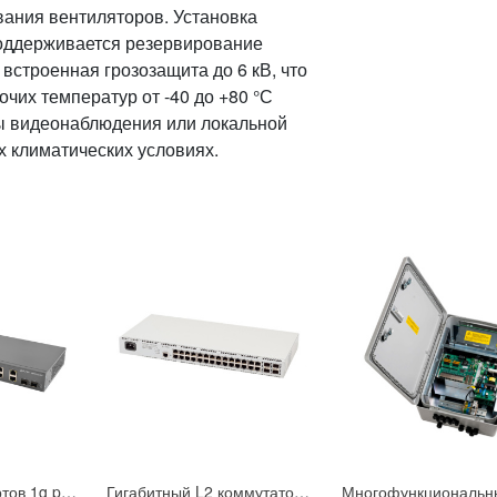
ания вентиляторов. Установка
Поддерживается резервирование
 встроенная грозозащита до 6 кВ, что
чих температур от -40 до +80 °С
ы видеонаблюдения или локальной
 климатических условиях.
Коммутатор 8 портов 1g poe poe+ Eltex MES2300-08P_AC
Гигабитный L2 коммутатор уровня доступа без поддержки стекирования с поддержкой PoE PoE+ Eltex MES2428P_AC