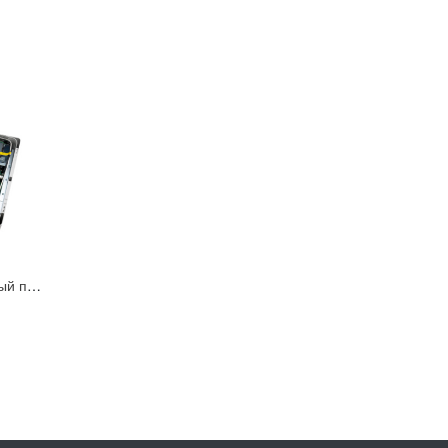
Многофункциональный полностью гигабитный управляемый коммутатор уровня L2+ Tfortis PSW+UPS-Box 8x2Pro