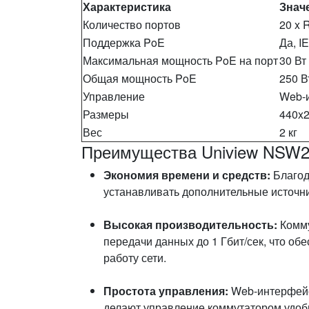
Характеристика
Знач
Количество портов
20 x 
Поддержка PoE
Да, I
Максимальная мощность PoE на порт
30 Вт
Общая мощность PoE
250 В
Управление
Web-
Размеры
440x
Вес
2 кг
Преимущества Uniview NSW2
Экономия времени и средств:
Благод
устанавливать дополнительные источни
Высокая производительность:
Комму
передачи данных до 1 Гбит/сек, что о
работу сети.
Простота управления:
Web-интерфейс
делают управление коммутатором удоб