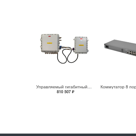
Управляемый гигабитный уличный коммутатор со встроенным источником бесперебойного питания во взрывоопасных зонах Tfortis PSW-2G6F+UPS-Ex
810 507 ₽