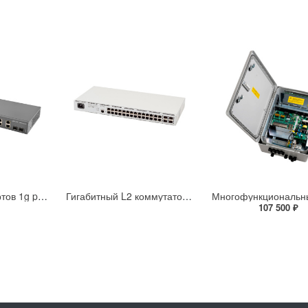
Коммутатор 8 портов 1g poe poe+ Eltex MES2300-08P_AC
Гигабитный L2 коммутатор уровня доступа без поддержки стекирования с поддержкой PoE PoE+ Eltex MES2428P_AC
107 500 ₽