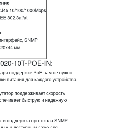
ение
RJ45 10/100/1000Mbps
EEE 802.3af/at
т
интерфейс, SNMP
220x44 мм
020-10T-POE-IN:
аря поддержке PoE вам не нужно
ки питания для каждого устройства.
татор поддерживает скорость
беспечивает быструю и надежную
 и поддержка протокола SNMP
ным и доступным даже для