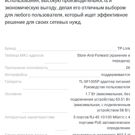
использования, высокую производительность и
экономическую выгоду, делая его отличным выбором
для любого пользователя, который ищет эффективное
решение для своих сетевых нужд.
Бренд
TP-Link
Таблица MAC-адресов
Store-And-Forward (хранение и
передача)
Пропускная способность
2К
Интерфейсы
поддерживается
Габариты
TL-SF1005P адаптер питания
Руководство пользователя
Основное
1.7 Вт (максимальная, без
подключения устройства) 63.51 Вт
(максимальная, с подключенным
устройством 58 Вт)
Аппаратные характеристики
5 портов RJ-45 10/100 Мбит/с с 4
портами PoE автоматическое
определение
Среда передачи данных
стандартные: поддержка 802.3 af