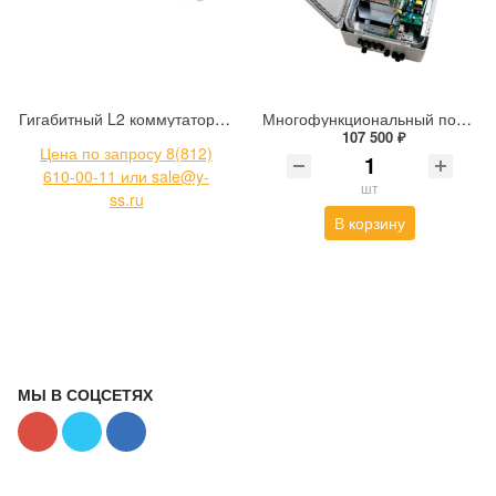
Гигабитный L2 коммутатор уровня доступа без поддержки стекирования с поддержкой PoE PoE+ Eltex MES2428P_AC
Многофункциональный полностью гигабитный управляемый коммутатор уровня L2+ Tfortis PSW+UPS-Box 8x2Pro
107 500 ₽
Цена по запросу 8(812)
610-00-11 или sale@y-
шт
ss.ru
В корзину
МЫ В СОЦСЕТЯХ