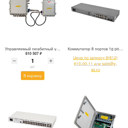
Управляемый гигабитный уличный коммутатор со встроенным источником бесперебойного питания во взрывоопасных зонах Tfortis PSW-2G6F+UPS-Ex
Коммутатор 8 портов 1g poe poe+ Eltex MES2300-08P_AC
810 507 ₽
Цена по запросу 8(812)
610-00-11 или sale@y-
шт
ss.ru
В корзину