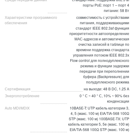
порты PoE: порт 1 – порт 4
питание: 58 Вт
Характеристики программного
совместимость с устройствами
обеспечения
питания, поддерживающими
стандарт IEEE 802.3af функция
приоритетности автоопределение
МАС-адресов и автоматическая
очистка записей в таблице по
времени поддержка стандарта
управления потоком IEEE 802.3x
Flow control для полнодуплексного
режима и функции задержки
передачи при переполнении
буфера (Backpressure) для
полудуплексного режима
Сертификация
на выходе: 48 В DC, 1.25 A
Энергопотребление
0 ° С ~ 40 ° С, 10% ~ 90% без
конденсации
Auto MDI/MDIX
10BASE-T: UTP кабель категории 3,
4, 5 (макс. 100 м) EIA/TIA-568 100Ω
STP (макс. 100 м) 100BASE-TX: UTP
кабель категории 5, 5e (макс. 100 м)
EIA/TIA-568 100Ω STP (макс. 100 м)