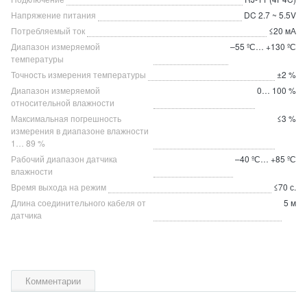
Напряжение питания
DC 2.7 ~ 5.5V
Потребляемый ток
≤20 мА
Диапазон измеряемой
–55 ºС… +130 ºС
температуры
Точность измерения температуры
±2 %
Диапазон измеряемой
0… 100 %
относительной влажности
Максимальная погрешность
≤3 %
измерения в диапазоне влажности
1… 89 %
Рабочий диапазон датчика
–40 ºС… +85 ºС
влажности
Время выхода на режим
≤70 с.
Длина соединительного кабеля от
5 м
датчика
Комментарии