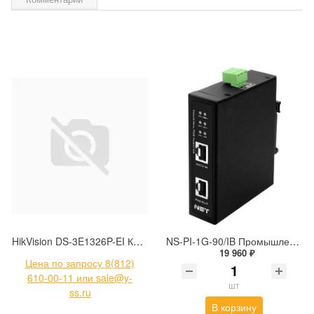
HikVision DS-3E1326P-EI Коммутатор с РоЕ
NS-PI-1G-90/IB Промышленный PoE-инжектор Gigabit Ethernet на 90W с бустером напряжения.
19 960 ₽
Цена по запросу 8(812)
610-00-11 или sale@y-
шт
ss.ru
В корзину