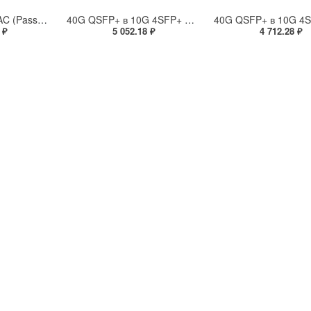
40G QSFP+ 2м DAC (Passive Direct Attach Copper Cable)
40G QSFP+ в 10G 4SFP+ 3м BREAKOUT DAC (Passive Direct Attach Copper Breakout Cable)
 ₽
5 052.18 ₽
4 712.28 ₽