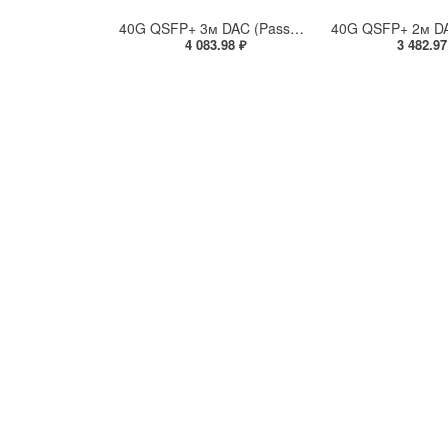
40G QSFP+ 3м DAC (Passive Direct Attach Copper Cable)
4 083.98 ₽
3 482.97