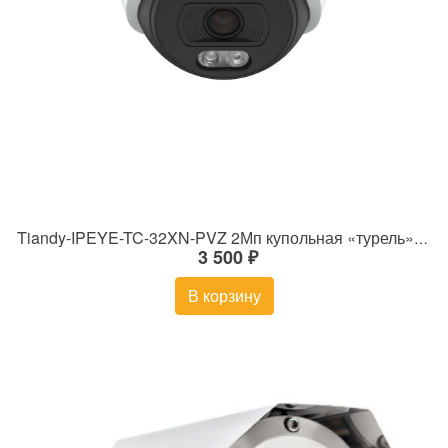
Tiandy-IPEYE-TC-32XN-PVZ 2Мп купольная «турель» IP камера с фиксированным объективом, серия SPARK со встроенным агентом IPEYE для ПВЗ
3 500 ₽
В корзину