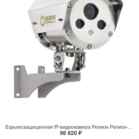
Взрывозащищенная IP-видеокамера Релион Релион-Exd-Н-100-ИК-IP5Мп2.8mm-PoE-МК-TR
98 820 ₽