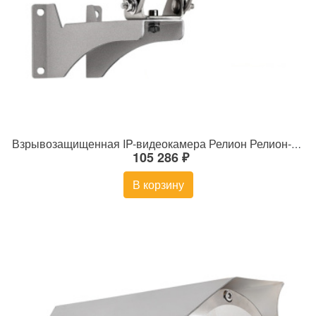
Взрывозащищенная IP-видеокамера Релион Релион-Exd-Н-100-ИК-IP5Мп2.7-13.5Z-PoE-SD-МК-TR
105 286 ₽
В корзину