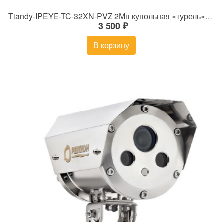
Tiandy-IPEYE-TC-32XN-PVZ 2Мп купольная «турель» IP камера с фиксированным объективом, серия SPARK со встроенным агентом IPEYE для ПВЗ
3 500 ₽
В корзину