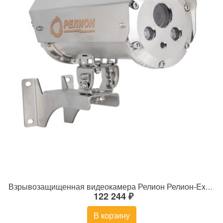
Взрывозащищенная видеокамера Релион Релион-Exd-Н-150-ИК-IP2Мп5-50Z-220-SD-С-TR
122 244 ₽
В корзину