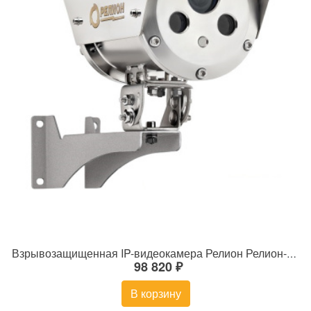
Взрывозащищенная IP-видеокамера Релион Релион-Exd-Н-100-ИК-IP5Мп2.8mm-PoE-МК-TR
98 820 ₽
В корзину