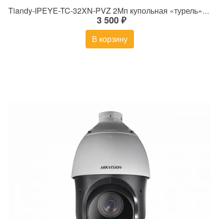
Tiandy-IPEYE-TC-32XN-PVZ 2Мп купольная «турель» IP камера с фиксированным объективом, серия SPARK со встроенным агентом IPEYE для ПВЗ
3 500 ₽
В корзину