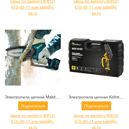
Цена по запросу 8(812)
Цена по запросу 8(812)
610-00-11 или sale@y-
610-00-11 или sale@y-
ss.ru
ss.ru
Электропила цепная Makita UC100DZ
Электропила цепная Kolner KCCS 10/12C (8060100013)
Подписаться
Подписаться
Цена по запросу 8(812)
Цена по запросу 8(812)
610-00-11 или sale@y-
610-00-11 или sale@y-
ss.ru
ss.ru