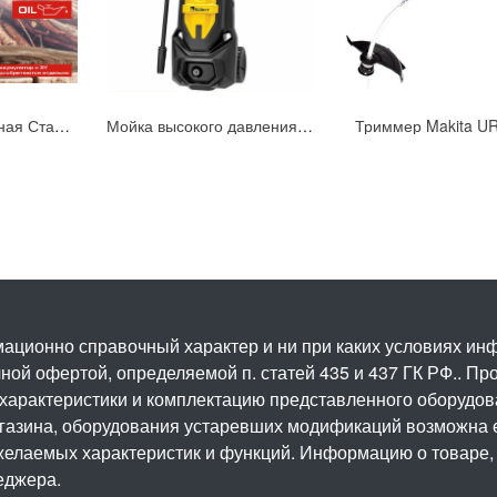
Электропила цепная Ставр SCS 18BL-15 (9060100030)
Мойка высокого давления Kolner K160 (8140100106)
Триммер Makita U
ационно справочный характер и ни при каких условиях и
ой офертой, определяемой п. статей 435 и 437 ГК РФ.. Про
 характеристики и комплектацию представленного оборудо
агазина, оборудования устаревших модификаций возможна 
елаемых характеристик и функций. Информацию о товаре, 
еджера.