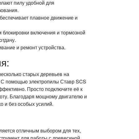
елают пилу удобной для
зования.
обеспечивает плавное движение и
м блокировки включения и тормозной
тдачу.
ивание и ремонт устройства.
я:
несколько старых деревьев на
а. С помощью электропилы Ставр SCS
эффективно. Просто подключите её к
боту. Благодаря мощному двигателю и
о и без особых усилий.
ляется отличным выбором для тех,
трумент для работы с древесиной.