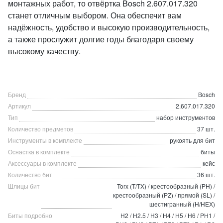
монтажных работ, то отвёртка Bosch 2.607.017.320
станет отличным выбором. Она обеспечит вам
надёжность, удобство и высокую производительность,
а также прослужит долгие годы благодаря своему
высокому качеству.
Бренд
Bosch
Артикул
2.607.017.320
Тип
набор инструментов
Количество предметов
37 шт.
Инструменты в комплекте
рукоять для бит
Оснастка в комплекте
биты
Аксессуары в комплекте
кейс
Количество бит
36 шт.
Шлицы бит
Torx (T/TX) / крестообразный (PH) /
крестообразный (PZ) / прямой (SL) /
шестигранный (H/HEX)
Биты подробно
H2 / H2.5 / H3 / H4 / H5 / H6 / PH1 /