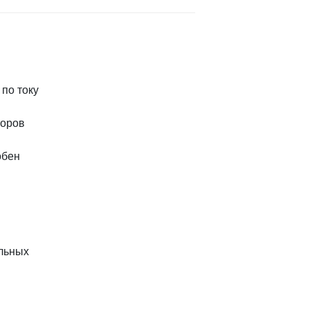
по току
торов
обен
альных