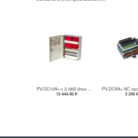
PV-DC10A+ с 2 АКБ блок бесперебойного питания DC 12-14,5 В, 10 А, 18 выходов с предохранителями, 2 АКБ 7 А*ч в комплекте
13 444.40 ₽
3 240 