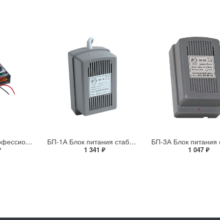
PV-DC5A+ NC профессиональный стабилизированный блок бесперебойного питания DC 12 В, 5 А с девятью защищенными выходами на DIN-рейку
БП-1А Блок питания стабилизированный
₽
1 341 ₽
1 047 ₽