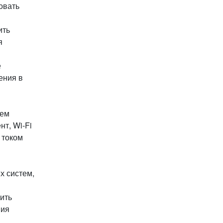
овать
ить
я
е
ения в
тем
т, Wi-Fi
 током
х систем,
ить
ния