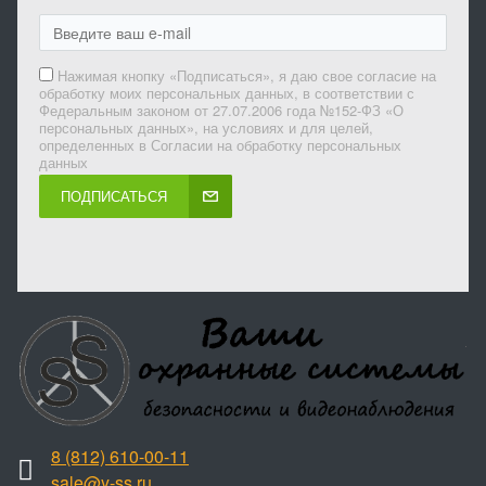
Нажимая кнопку «Подписаться», я даю свое согласие на
обработку моих персональных данных, в соответствии с
Федеральным законом от 27.07.2006 года №152-ФЗ «О
персональных данных», на условиях и для целей,
определенных в Согласии на обработку персональных
данных
ПОДПИСАТЬСЯ
8 (812) 610-00-11
sale@y-ss.ru